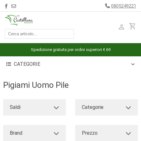
0805249221
person
shopping_cart
ACCESSORI
ARREDAMENTO
Spedizione gratuita per ordini superiori € 69
BAGNO
CATEGORIE
BIANCHERIA
LETTO
Pigiami Uomo Pile
CUCINA
INTIMO
Saldi
Categorie
MARE
PIGIAMERIA
Brand
Prezzo
OUTLET