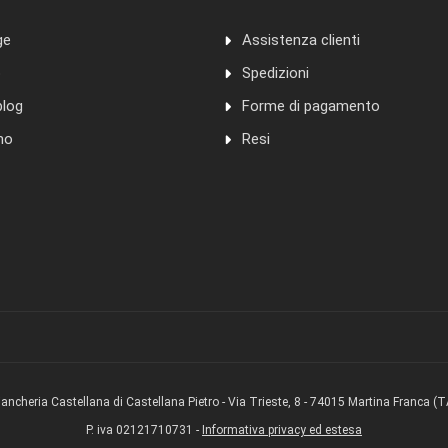
ge
Assistenza clienti
o
Spedizioni
blog
Forme di pagamento
mo
Resi
iancheria Castellana di Castellana Pietro - Via Trieste, 8 - 74015 Martina Franca (T
P. iva 02121710731 -
Informativa privacy ed estesa