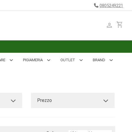
0805249221
person
shopping_cart
ARE
PIGIAMERIA
OUTLET
BRAND
Prezzo