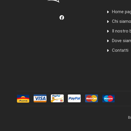
Home pa
Chi siam
Il nostro 
Dove sia
Contatti
B