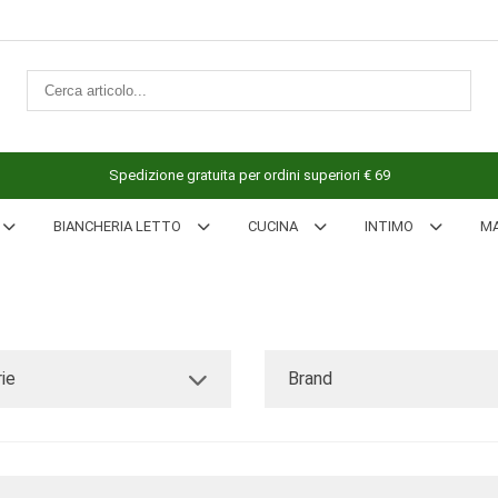
Spedizione gratuita per ordini superiori € 69
BIANCHERIA LETTO
CUCINA
INTIMO
M
ie
Brand