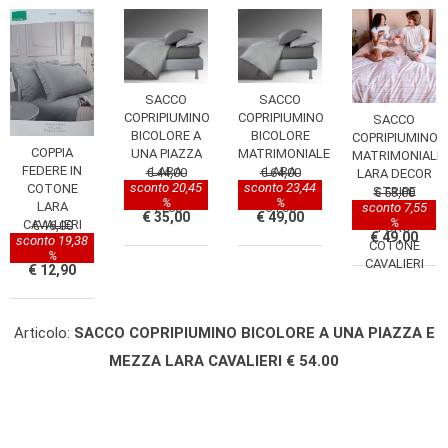
SACCO
SACCO
COPRIPIUMINO
COPRIPIUMINO
SACCO
BICOLORE A
BICOLORE
COPRIPIUMINO
COPPIA
UNA PIAZZA
MATRIMONIALE
MATRIMONIALE
FEDERE IN
LARA
LARA
€ 44,00
€ 64,00
LARA DECOR
sconto 20,45
sconto 23,44
COTONE
CAVALIERI €
CAVALIERI €
STRIPE
€ 53,00
%
%
LARA
44.00
64.00
sconto 7,55
255X200
€ 35,00
€ 49,00
%
CAVALIERI
€ 16,00
PURO
€ 49,00
sconto 19,38
COTONE
%
CAVALIERI
€ 12,90
Articolo:
SACCO COPRIPIUMINO BICOLORE A UNA PIAZZA E
MEZZA LARA CAVALIERI € 54.00