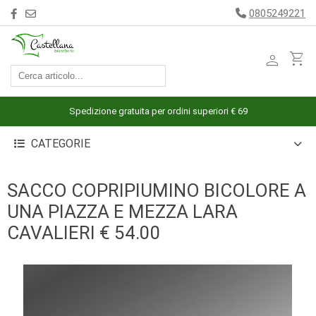
0805249221
person
shopping_cart
ACCESSORI
ARREDAMENTO
Spedizione gratuita per ordini superiori € 69
BAGNO
CATEGORIE
BIANCHERIA
LETTO
SACCO COPRIPIUMINO BICOLORE A
CUCINA
UNA PIAZZA E MEZZA LARA
INTIMO
CAVALIERI € 54.00
MARE
PIGIAMERIA
OUTLET