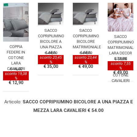
SACCO
SACCO
COPRIPIUMINO
COPRIPIUMINO
SACCO
BICOLORE A
BICOLORE
COPRIPIUMINO
COPPIA
UNA PIAZZA
MATRIMONIALE
MATRIMONIALE
FEDERE IN
LARA
LARA
€ 44,00
€ 64,00
LARA DECOR
sconto 20,45
sconto 23,44
COTONE
CAVALIERI €
CAVALIERI €
STRIPE
€ 53,00
%
%
LARA
44.00
64.00
sconto 7,55
255X200
€ 35,00
€ 49,00
%
CAVALIERI
€ 16,00
PURO
€ 49,00
sconto 19,38
COTONE
%
CAVALIERI
€ 12,90
Articolo:
SACCO COPRIPIUMINO BICOLORE A UNA PIAZZA E
MEZZA LARA CAVALIERI € 54.00