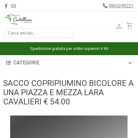
0805249221
person
shopping_cart
ACCESSORI
ARREDAMENTO
Spedizione gratuita per ordini superiori € 69
BAGNO
CATEGORIE
BIANCHERIA
LETTO
SACCO COPRIPIUMINO BICOLORE A
CUCINA
UNA PIAZZA E MEZZA LARA
INTIMO
CAVALIERI € 54.00
MARE
PIGIAMERIA
OUTLET