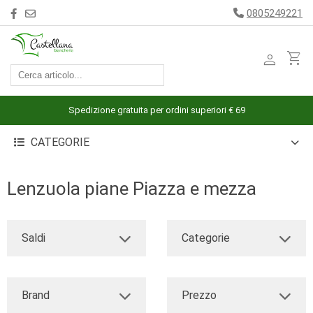
0805249221
person
shopping_cart
ACCESSORI
ARREDAMENTO
Spedizione gratuita per ordini superiori € 69
BAGNO
CATEGORIE
BIANCHERIA
LETTO
Lenzuola piane Piazza e mezza
CUCINA
INTIMO
Saldi
Categorie
MARE
PIGIAMERIA
Brand
Prezzo
OUTLET