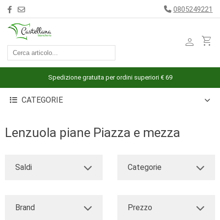
0805249221
person
shopping_cart
ACCESSORI
ARREDAMENTO
Spedizione gratuita per ordini superiori € 69
BAGNO
CATEGORIE
BIANCHERIA
LETTO
Lenzuola piane Piazza e mezza
CUCINA
INTIMO
Saldi
Categorie
MARE
PIGIAMERIA
Brand
Prezzo
OUTLET