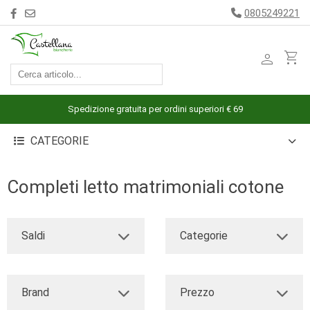
0805249221
person
shopping_cart
ACCESSORI
ARREDAMENTO
Spedizione gratuita per ordini superiori € 69
BAGNO
CATEGORIE
BIANCHERIA
LETTO
Completi letto matrimoniali cotone
CUCINA
INTIMO
Saldi
Categorie
MARE
PIGIAMERIA
Brand
Prezzo
OUTLET