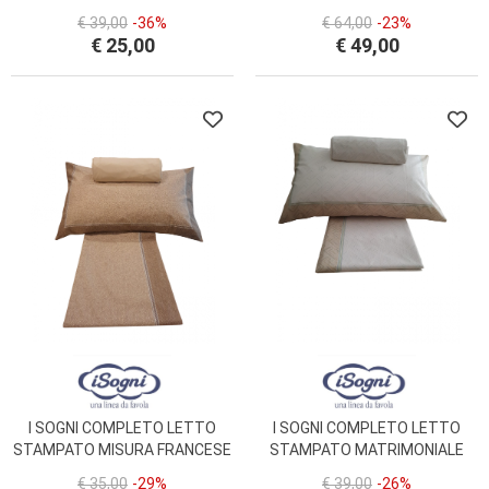
S&G HOME
MATRIMONIALE S&G HOME
€ 39,00
-36%
€ 64,00
-23%
€ 25,00
€ 49,00
I SOGNI COMPLETO LETTO
I SOGNI COMPLETO LETTO
STAMPATO MISURA FRANCESE
STAMPATO MATRIMONIALE
DIS. 2086 ANIMALIER PURO
MAXI 270X300 DIS. 2109 SPIGA
€ 35,00
-29%
€ 39,00
-26%