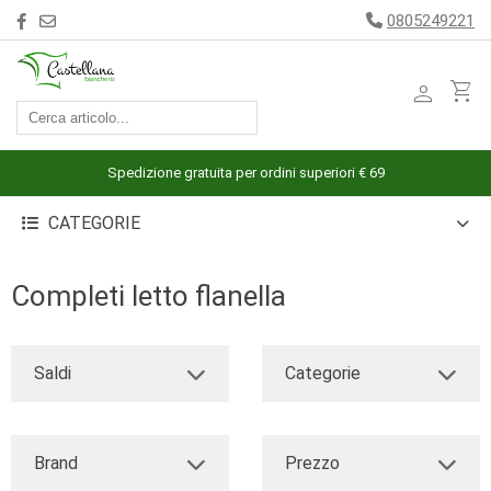
0805249221
person
shopping_cart
ACCESSORI
ARREDAMENTO
Spedizione gratuita per ordini superiori € 69
BAGNO
CATEGORIE
BIANCHERIA
LETTO
Completi letto flanella
CUCINA
INTIMO
Saldi
Categorie
MARE
PIGIAMERIA
Brand
Prezzo
OUTLET