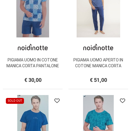
PIGIAMA UOMO IN COTONE
PIGIAMA UOMO APERTO IN
MANICA CORTA PANTALONE
COTONE MANICA CORTA
CORTO FC2864 NOI DI NOTTE
PANTALONE LUNGO FC2844 NOI
NOITTE
DI NOTTE
€ 30,00
€ 51,00
SOLD OUT