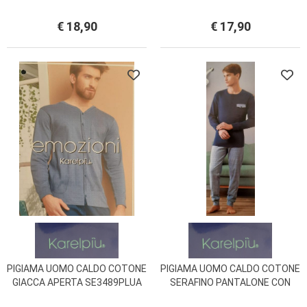
25U10003
LUNGO E CORTO KC21813UX
KARELPIU
€ 18,90
€ 17,90
PIGIAMA UOMO CALDO COTONE
PIGIAMA UOMO CALDO COTONE
GIACCA APERTA SE3489PLUA
SERAFINO PANTALONE CON
KARELPIU EMOZIONI
POLSINO SE7505PLU KARELPIU