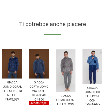
Ti potrebbe anche piacere
GIACCA
GIACCA
UOMO CORAL
CORTA UOMO
GIACCA
FLEECE NOI DI
MICROPILE
UOMO ECO
NOTTE
GE2606AS
GIACCA
PELLICCIA
FA2613AS
€ 45,00
€ 45,00
UOMO CORAL
CON
sconto 26,89
FLEECE CON
TASCHINO
€ 45,00