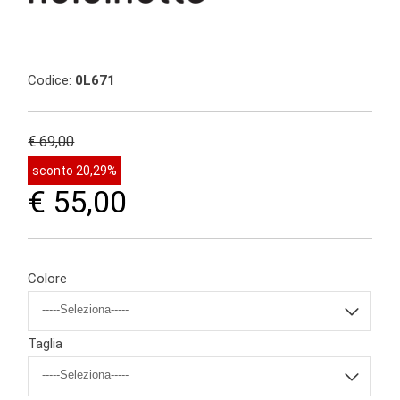
Codice:
0L671
€ 69,00
sconto 20,29%
€ 55,00
Colore
Taglia