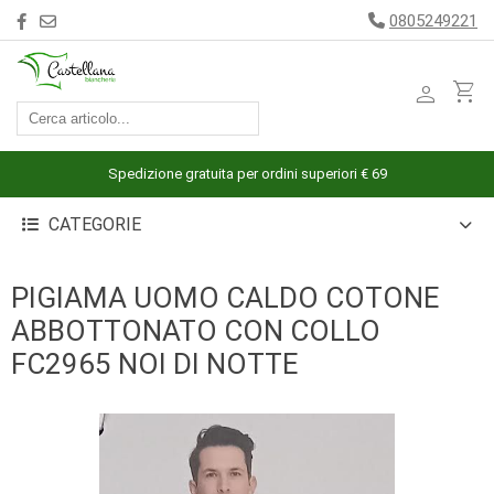
0805249221
person
shopping_cart
ACCESSORI
ARREDAMENTO
Spedizione gratuita per ordini superiori € 69
BAGNO
CATEGORIE
BIANCHERIA
LETTO
PIGIAMA UOMO CALDO COTONE
CUCINA
ABBOTTONATO CON COLLO
INTIMO
FC2965 NOI DI NOTTE
MARE
PIGIAMERIA
OUTLET