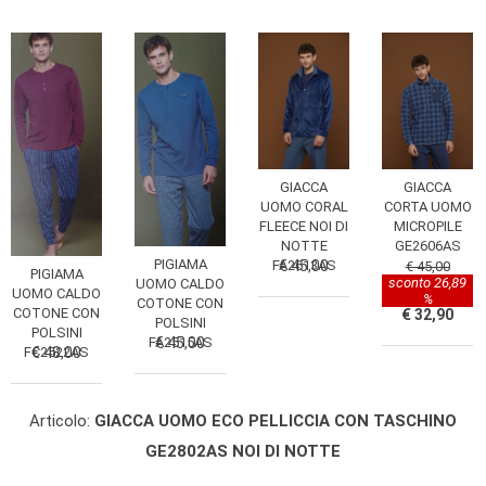
GIACCA
GIACCA
UOMO CORAL
CORTA UOMO
FLEECE NOI DI
MICROPILE
NOTTE
GE2606AS
PIGIAMA
FA2613AS
€ 45,00
€ 45,00
PIGIAMA
sconto 26,89
UOMO CALDO
UOMO CALDO
%
COTONE CON
COTONE CON
€ 32,90
POLSINI
POLSINI
FA2515AS
€ 45,00
FC2522AS
€ 48,00
Articolo:
GIACCA UOMO ECO PELLICCIA CON TASCHINO
GE2802AS NOI DI NOTTE