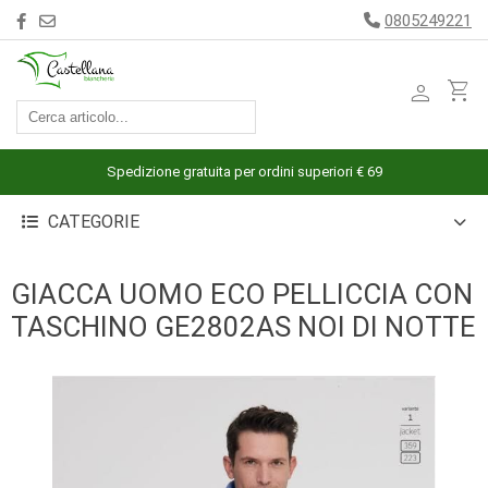
0805249221
person
shopping_cart
ACCESSORI
ARREDAMENTO
Spedizione gratuita per ordini superiori € 69
BAGNO
CATEGORIE
BIANCHERIA
LETTO
GIACCA UOMO ECO PELLICCIA CON
CUCINA
TASCHINO GE2802AS NOI DI NOTTE
INTIMO
MARE
PIGIAMERIA
OUTLET