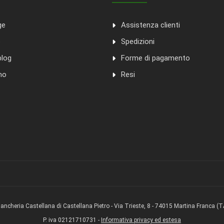
ge
Assistenza clienti
o
Spedizioni
blog
Forme di pagamento
mo
Resi
iancheria Castellana di Castellana Pietro - Via Trieste, 8 - 74015 Martina Franca (T
P. iva 02121710731 -
Informativa privacy ed estesa