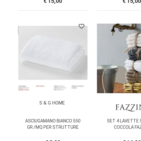
€ 15,00
€ 15,00
S & G HOME
ASCIUGAMANO BIANCO 550
SET 4 LAVETTE
GR./MQ PER STRUTTURE
COCCOLA FAZ
RICETTIVE A PARTIRE DA € 3,90