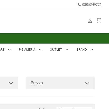
0805249221
person
shopping_cart
ARE
PIGIAMERIA
OUTLET
BRAND
Prezzo