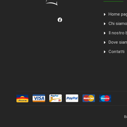
Home pa
Chi siam
Il nostro 
Dove sia
Contatti
B