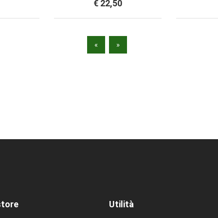
€ 22,50
«
»
store
Utilità