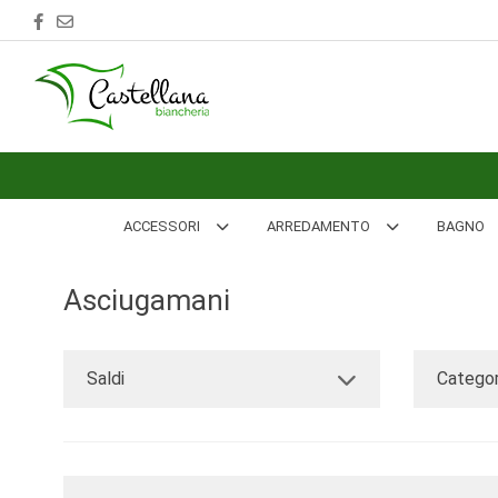
ACCESSORI
ARREDAMENTO
BAGNO
BIANCHERIA
ACCESSORI
ARREDAMENTO
BAGNO
LETTO
Asciugamani
CUCINA
INTIMO
Saldi
Categor
MARE
PIGIAMERIA
OUTLET