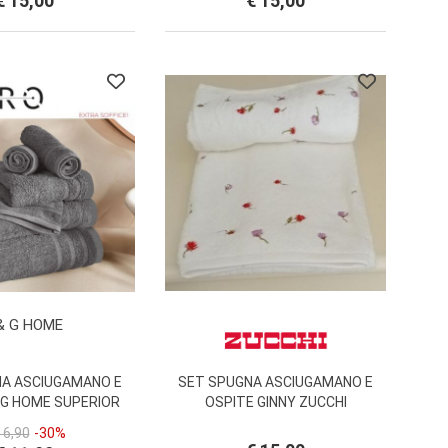
€ 15,00
€ 15,00
& G HOME
NA ASCIUGAMANO E
SET SPUGNA ASCIUGAMANO E
&G HOME SUPERIOR
OSPITE GINNY ZUCCHI
ZERO 650 Gr/Mq
16,90
-30%