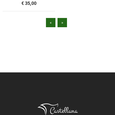
€ 35,00
«
»