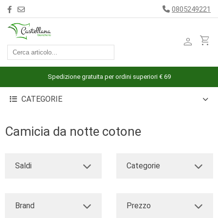
0805249221
person
shopping_cart
ACCESSORI
ARREDAMENTO
Spedizione gratuita per ordini superiori € 69
BAGNO
CATEGORIE
BIANCHERIA
LETTO
Camicia da notte cotone
CUCINA
INTIMO
Saldi
Categorie
MARE
PIGIAMERIA
Brand
Prezzo
OUTLET