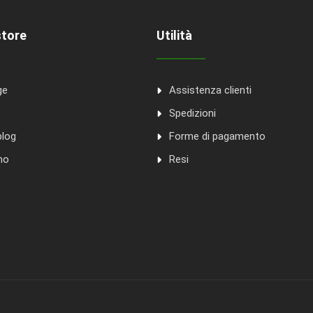
store
Utilità
ge
Assistenza clienti
o
Spedizioni
blog
Forme di pagamento
mo
Resi