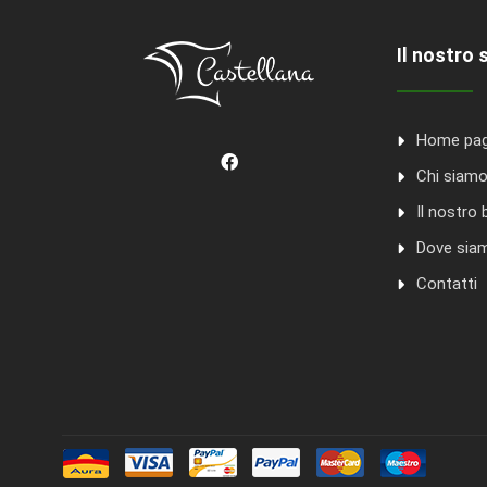
Il nostro 
Home pa
Chi siam
Il nostro 
Dove sia
Contatti