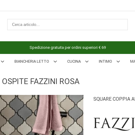
Spedizione gratuita per ordini superiori € 69
BIANCHERIA LETTO
CUCINA
INTIMO
M
OSPITE FAZZINI ROSA
SQUARE COPPIA A