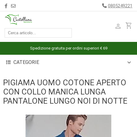
0805249221
person
shopping_cart
ACCESSORI
ARREDAMENTO
Spedizione gratuita per ordini superiori € 69
BAGNO
CATEGORIE
BIANCHERIA
LETTO
PIGIAMA UOMO COTONE APERTO
CUCINA
CON COLLO MANICA LUNGA
INTIMO
PANTALONE LUNGO NOI DI NOTTE
MARE
PIGIAMERIA
OUTLET