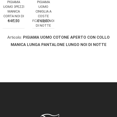
PIGIAMA
PIGIAMA
UOMO 3PEZZI
UOMO
MANICA
CINIGLIA A
CORTA NOI DI
COSTE
€ 45,00
NOTTE
FC2769AS NOI
€ 62,00
DI NOTTE
Articolo:
PIGIAMA UOMO COTONE APERTO CON COLLO
MANICA LUNGA PANTALONE LUNGO NOI DI NOTTE