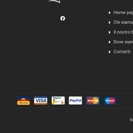
Home pa
Chi siam
Il nostro 
Dove sia
Contatti
B