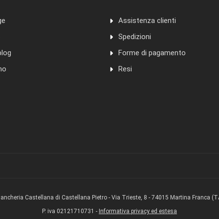
ge
Assistenza clienti
o
Spedizioni
blog
Forme di pagamento
mo
Resi
iancheria Castellana di Castellana Pietro - Via Trieste, 8 - 74015 Martina Franca (T
P. iva 02121710731 -
Informativa privacy ed estesa