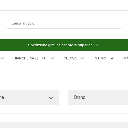
Spedizione gratuita per ordini superiori € 69
BIANCHERIA LETTO
CUCINA
INTIMO
M
ie
Brand