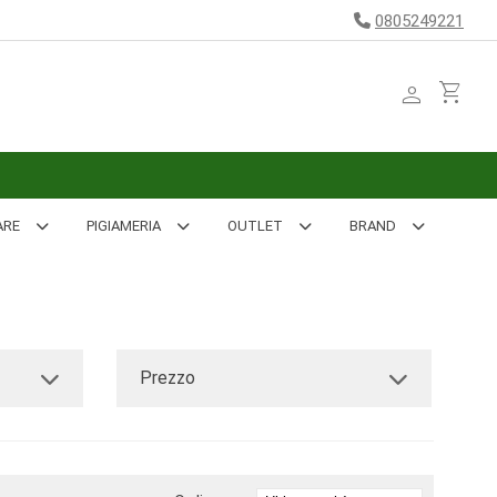
0805249221
person
shopping_cart
ARE
PIGIAMERIA
OUTLET
BRAND
Prezzo