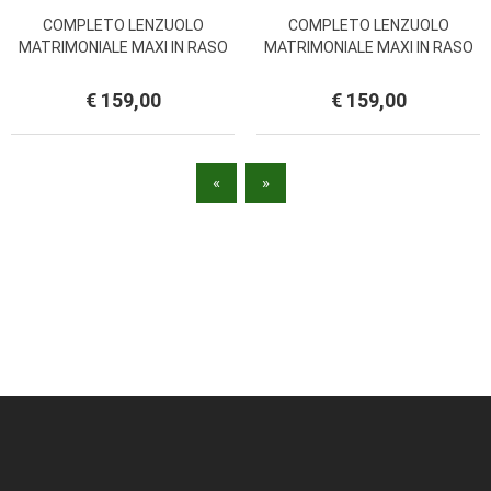
COMPLETO LENZUOLO
COMPLETO LENZUOLO
MATRIMONIALE MAXI IN RASO
MATRIMONIALE MAXI IN RASO
DI COTONE TINTA UNITA
DI COTONE TINTA UNITA
CELESTE
AVORIO
€ 159,00
€ 159,00
«
»