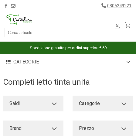
0805249221
person
shopping_cart
ACCESSORI
ARREDAMENTO
Spedizione gratuita per ordini superiori € 69
BAGNO
CATEGORIE
BIANCHERIA
LETTO
Completi letto tinta unita
CUCINA
INTIMO
Saldi
Categorie
MARE
PIGIAMERIA
Brand
Prezzo
OUTLET