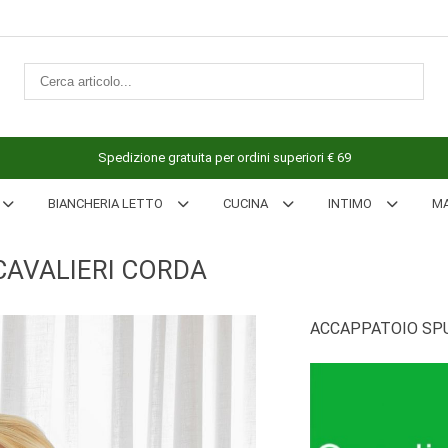
Spedizione gratuita per ordini superiori € 69
BIANCHERIA LETTO
CUCINA
INTIMO
M
CAVALIERI CORDA
ACCAPPATOIO SPU