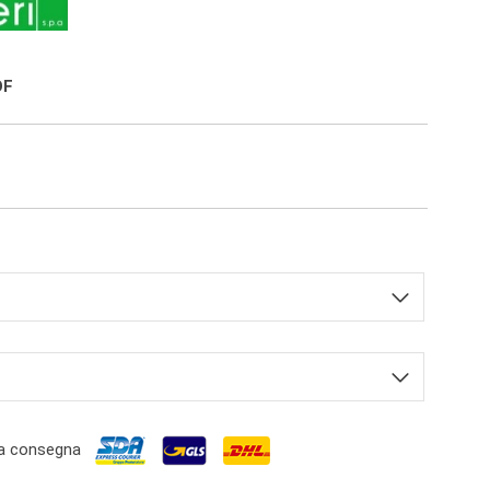
OF
a consegna