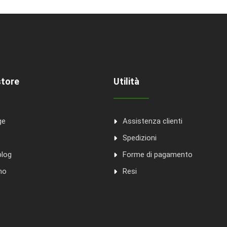
store
Utilità
ge
Assistenza clienti
o
Spedizioni
blog
Forme di pagamento
mo
Resi