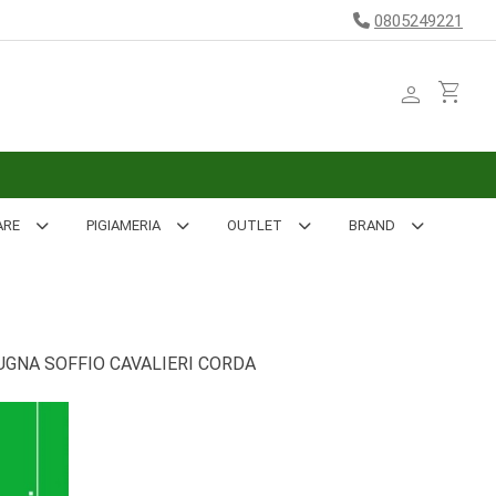
0805249221
person
shopping_cart
ARE
PIGIAMERIA
OUTLET
BRAND
GNA SOFFIO CAVALIERI CORDA