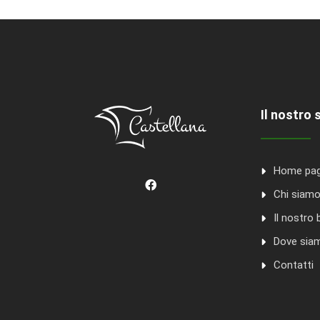
Il nostro 
Home pa
Chi siam
Il nostro 
Dove sia
Contatti