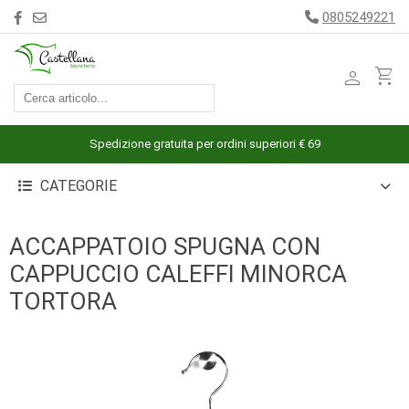
0805249221
person
shopping_cart
ACCESSORI
ARREDAMENTO
Spedizione gratuita per ordini superiori € 69
BAGNO
CATEGORIE
BIANCHERIA
LETTO
ACCAPPATOIO SPUGNA CON
CUCINA
CAPPUCCIO CALEFFI MINORCA
INTIMO
TORTORA
MARE
PIGIAMERIA
OUTLET