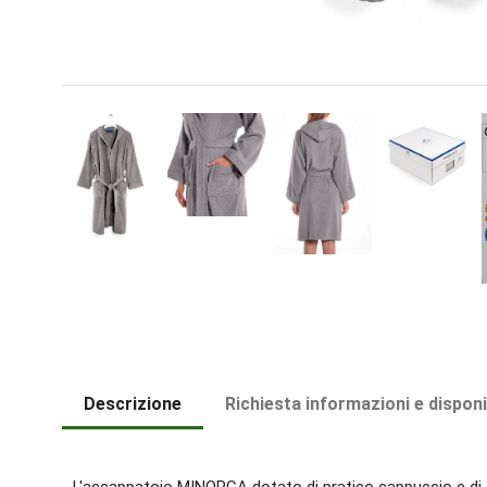
Descrizione
Richiesta informazioni e disponi
L'accappatoio MINORCA dotato di pratico cappuccio e di am