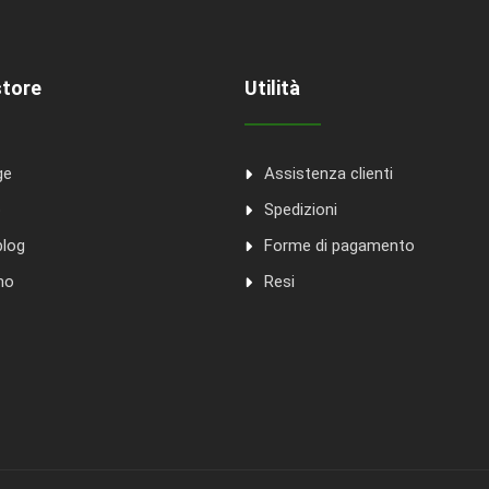
store
Utilità
ge
Assistenza clienti
o
Spedizioni
blog
Forme di pagamento
mo
Resi