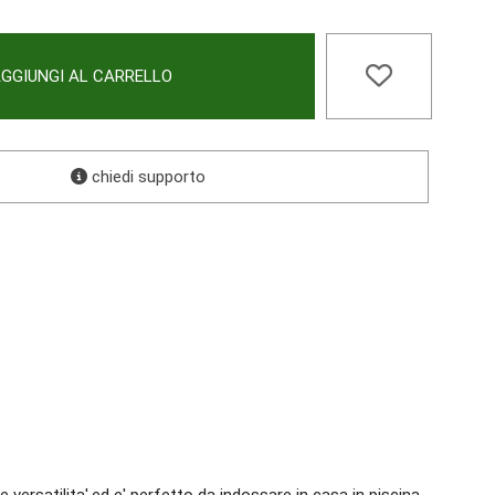
GGIUNGI AL CARRELLO
chiedi supporto
rsatilita',ed e' perfetto da indossare in casa in piscina