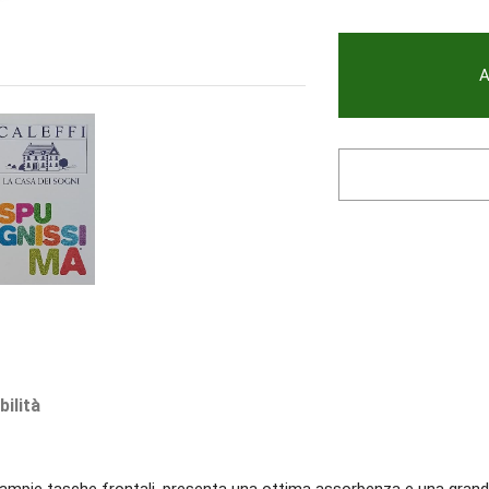
A
bilità
pie tasche frontali ,presenta una ottima assorbenza e una grande ve