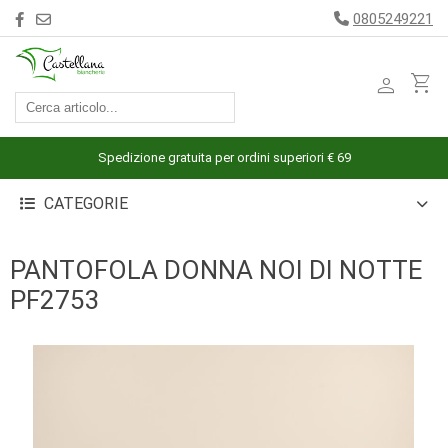
0805249221
person
shopping_cart
ACCESSORI
ARREDAMENTO
Spedizione gratuita per ordini superiori € 69
BAGNO
CATEGORIE
BIANCHERIA
LETTO
PANTOFOLA DONNA NOI DI NOTTE
CUCINA
PF2753
INTIMO
MARE
PIGIAMERIA
OUTLET