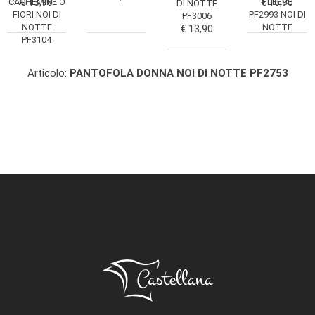
€ 16,90
FLEECE
CACHEMIRE O
€ 13,90
DI NOTTE
PF2993 NOI DI
FIORI NOI DI
PF3006
NOTTE
NOTTE
€ 13,90
PF3104
Articolo:
PANTOFOLA DONNA NOI DI NOTTE PF2753