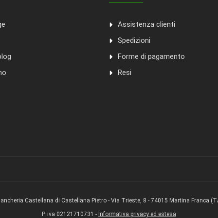
ge
Assistenza clienti
o
Spedizioni
blog
Forme di pagamento
mo
Resi
iancheria Castellana di Castellana Pietro - Via Trieste, 8 - 74015 Martina Franca (T
P. iva 02121710731 -
Informativa privacy ed estesa