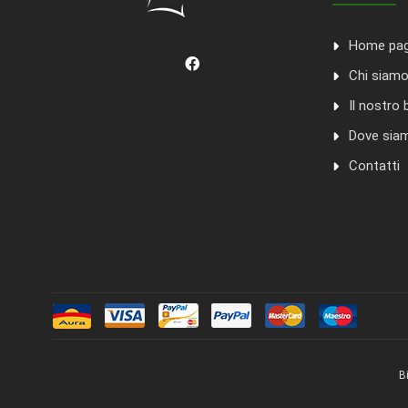
Home pa
Chi siam
Il nostro 
Dove sia
Contatti
B