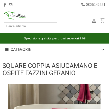
0805249221
person
shopping_cart
ACCESSORI
ARREDAMENTO
Spedizione gratuita per ordini superiori € 69
BAGNO
CATEGORIE
BIANCHERIA
LETTO
SQUARE COPPIA ASIUGAMANO E
CUCINA
OSPITE FAZZINI GERANIO
INTIMO
MARE
PIGIAMERIA
OUTLET