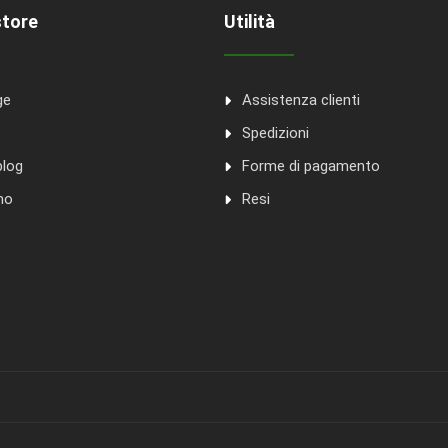
store
Utilità
ge
Assistenza clienti
o
Spedizioni
blog
Forme di pagamento
mo
Resi