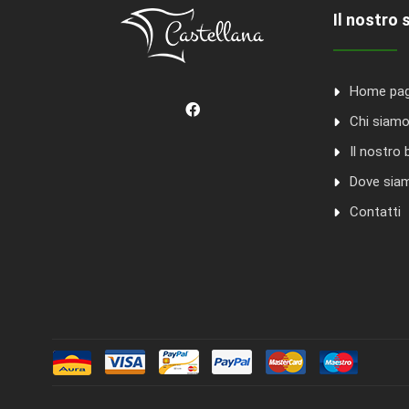
Il nostro 
Home pa
Chi siam
Il nostro 
Dove sia
Contatti