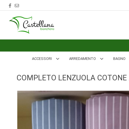
ACCESSORI
ARREDAMENTO
BAGNO
BIANCHERIA
ACCESSORI
ARREDAMENTO
BAGNO
LETTO
COMPLETO LENZUOLA COTONE 
CUCINA
INTIMO
MARE
PIGIAMERIA
OUTLET