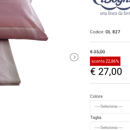
Codice:
OL 827
€ 35,00
sconto 22,86%
€ 27,00
Colore
Taglia