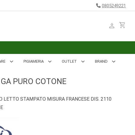
0805249221
person
shopping_cart
ARE
PIGIAMERIA
OUTLET
BRAND
RIGA PURO COTONE
O LETTO STAMPATO MISURA FRANCESE DIS. 2110
NE