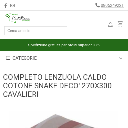
0805249221
person
shopping_cart
ACCESSORI
ARREDAMENTO
Spedizione gratuita per ordini superiori € 69
BAGNO
CATEGORIE
BIANCHERIA
LETTO
COMPLETO LENZUOLA CALDO
CUCINA
COTONE SNAKE DECO' 270X300
INTIMO
CAVALIERI
MARE
PIGIAMERIA
OUTLET