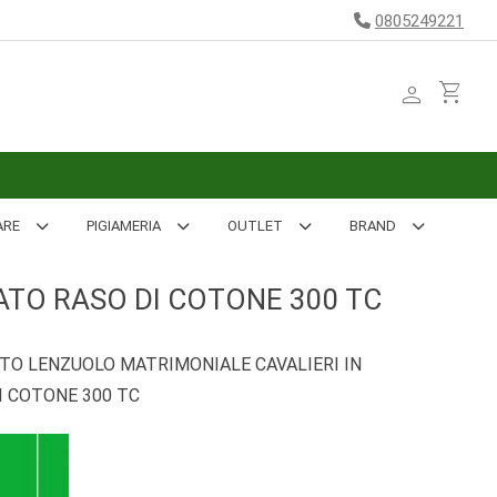
0805249221
person
shopping_cart
ARE
PIGIAMERIA
OUTLET
BRAND
TO RASO DI COTONE 300 TC
O LENZUOLO MATRIMONIALE CAVALIERI IN
I COTONE 300 TC