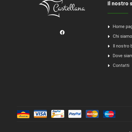
Il nostro 
Home pa
Chi siam
Il nostro 
Dove sia
Contatti