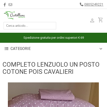
0805249221
person
shopping_cart
ACCESSORI
ARREDAMENTO
Spedizione gratuita per ordini superiori € 69
BAGNO
CATEGORIE
BIANCHERIA
LETTO
COMPLETO LENZUOLO UN POSTO
CUCINA
COTONE POIS CAVALIERI
INTIMO
MARE
PIGIAMERIA
OUTLET