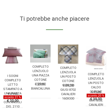
Ti potrebbe anche piacere
COMPLETO
COMPLETO
LENZUOLO
LENZUOLA
COMPLETO
UNA PIAZZA
I SOGNI
UN POSTO
LENZUOLA
COTONE
COMPLETO
COTONE
UN POSTO
€ 29,00
DERN
LETTO
160X290
€ 39,00
CALDO
BIANCALUNA
STAMPATO A
GIUSI 8702
COTONE
€ 49,00
UNA PIAZZA
€ 29,00
CAVALIERI
sconto 20 %
160X300
sconto 31 %
CON SOTTO
160X300
€ 39,00
MATISSE
€ 20,00
CON ANGOLI
CAVALIERI
DIS. 2110