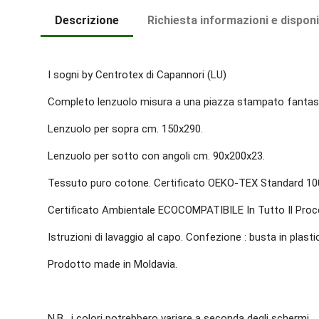
Descrizione
Richiesta informazioni e disponi
I sogni by Centrotex di Capannori (LU)
Completo lenzuolo misura a una piazza stampato fantasi
Lenzuolo per sopra cm. 150x290.
Lenzuolo per sotto con angoli cm. 90x200x23.
Tessuto puro cotone. Certificato OEKO-TEX Standard 10
Certificato Ambientale ECOCOMPATIBILE In Tutto Il Proc
Istruzioni di lavaggio al capo. Confezione : busta in plasti
Prodotto made in Moldavia.
N.B. i colori potrebbero variare a seconda degli schermi.