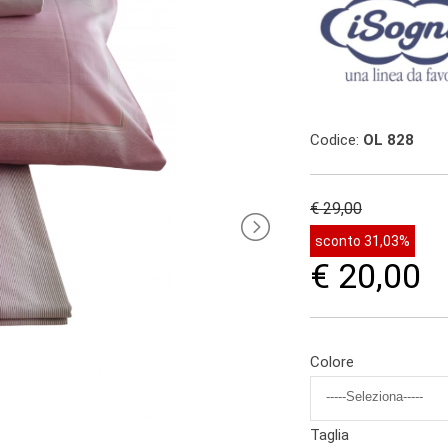
Codice:
OL 828
€ 29,00
sconto 31,03%
€ 20,00
Colore
Taglia