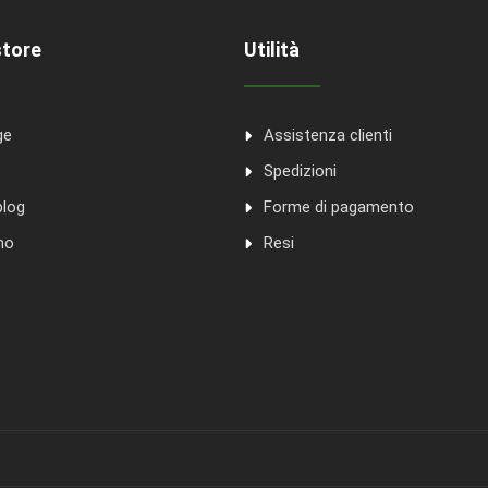
store
Utilità
ge
Assistenza clienti
o
Spedizioni
blog
Forme di pagamento
mo
Resi