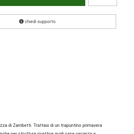
chiedi supporto
azza di Zambetti. Trattasi di un trapuntino primavera
anche per strutture ricettive quali case vacanza e