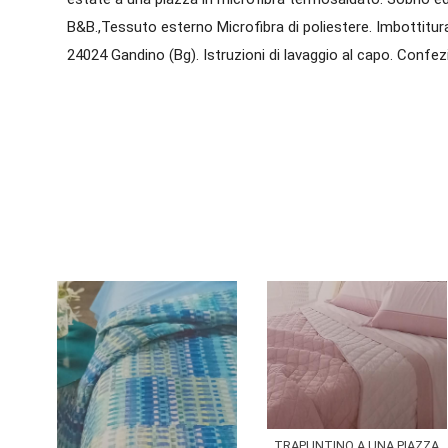
B&B.,Tessuto esterno Microfibra di poliestere. Imbottitura
24024 Gandino (Bg). Istruzioni di lavaggio al capo. Confezi
TRAPUNTINO A UNA PIAZZA