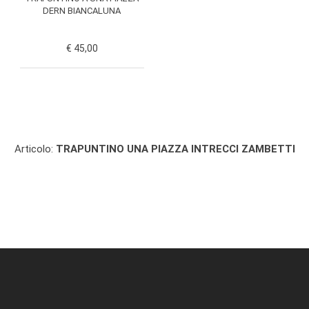
DERN BIANCALUNA
€ 45,00
Articolo:
TRAPUNTINO UNA PIAZZA INTRECCI ZAMBETTI