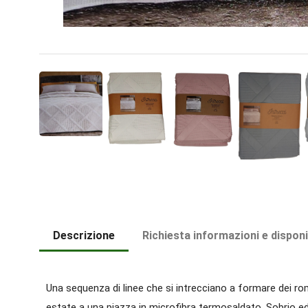
Descrizione
Richiesta informazioni e disponi
Una sequenza di linee che si intrecciano a formare dei rom
estate a una piazza in microfibra termosaldato. Sobrio ed 