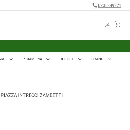
0805249221
person
shopping_cart
ARE
PIGIAMERIA
OUTLET
BRAND
PIAZZA INTRECCI ZAMBETTI