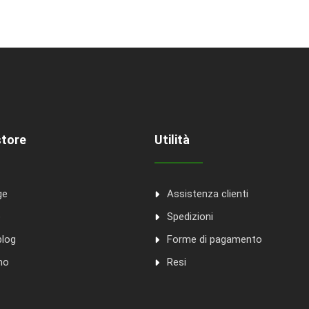
store
Utilità
ge
Assistenza clienti
o
Spedizioni
blog
Forme di pagamento
mo
Resi