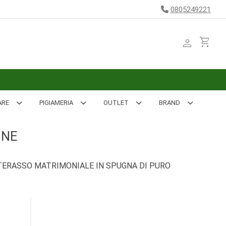
0805249221
person
shopping_cart
ARE
PIGIAMERIA
OUTLET
BRAND
ONE
ERASSO MATRIMONIALE IN SPUGNA DI PURO