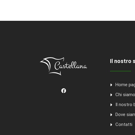
Il nostro 
Home pa
Chi siam
Il nostro 
Dove sia
Contatti