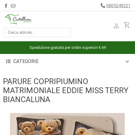
0805249221
person
shopping_cart
ACCESSORI
ARREDAMENTO
Spedizione gratuita per ordini superiori € 69
BAGNO
CATEGORIE
BIANCHERIA
LETTO
PARURE COPRIPIUMINO
CUCINA
MATRIMONIALE EDDIE MISS TERRY
INTIMO
BIANCALUNA
MARE
PIGIAMERIA
OUTLET