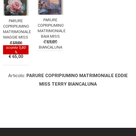
PARURE
PARURE
COPRIPIUMINO
COPRIPIUMINO
MATRIMONIALE
MATRIMONIALE
BAIA MISS
MAGGIE MISS
€ 69,00
TERRY
TERRY
€ 69,00
BIANCALUNA
sconto 5,80
BIANCALUNA
%
€ 65,00
Articolo:
PARURE COPRIPIUMINO MATRIMONIALE EDDIE
MISS TERRY BIANCALUNA