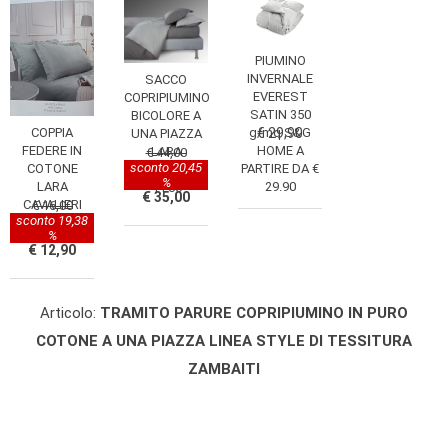
PIUMINO
INVERNALE
SACCO
EVEREST
COPRIPIUMINO
SATIN 350
BICOLORE A
COPPIA
g/mq S&G
€ 29,90
UNA PIAZZA
FEDERE IN
HOME A
LARA
€ 44,00
sconto 20,45
COTONE
PARTIRE DA €
CAVALIERI €
%
LARA
29.90
44.00
€ 35,00
CAVALIERI
€ 16,00
sconto 19,38
%
€ 12,90
Articolo:
TRAMITO PARURE COPRIPIUMINO IN PURO
COTONE A UNA PIAZZA LINEA STYLE DI TESSITURA
ZAMBAITI