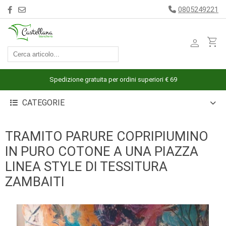
0805249221
person
shopping_cart
ACCESSORI
ARREDAMENTO
Spedizione gratuita per ordini superiori € 69
BAGNO
CATEGORIE
BIANCHERIA
LETTO
TRAMITO PARURE COPRIPIUMINO
CUCINA
IN PURO COTONE A UNA PIAZZA
INTIMO
LINEA STYLE DI TESSITURA
MARE
ZAMBAITI
PIGIAMERIA
OUTLET