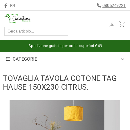
0805249221
person
shopping_cart
ACCESSORI
ARREDAMENTO
Spedizione gratuita per ordini superiori € 69
BAGNO
CATEGORIE
BIANCHERIA
LETTO
TOVAGLIA TAVOLA COTONE TAG
CUCINA
HAUSE 150X230 CITRUS.
INTIMO
MARE
PIGIAMERIA
OUTLET