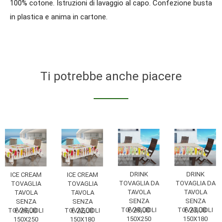
100% cotone. Istruzioni di lavaggio al capo. Confezione busta
in plastica e anima in cartone.
Ti potrebbe anche piacere
DRINK
DRINK
ICE CREAM
ICE CREAM
TOVAGLIA DA
TOVAGLIA DA
TOVAGLIA
TOVAGLIA
TAVOLA
TAVOLA
TAVOLA
TAVOLA
SENZA
SENZA
SENZA
SENZA
TOVAGLIOLI
€ 29,00
TOVAGLIOLI
€ 23,00
TOVAGLIOLI
€ 29,00
TOVAGLIOLI
€ 22,00
150X250
150X180
150X250
150X180