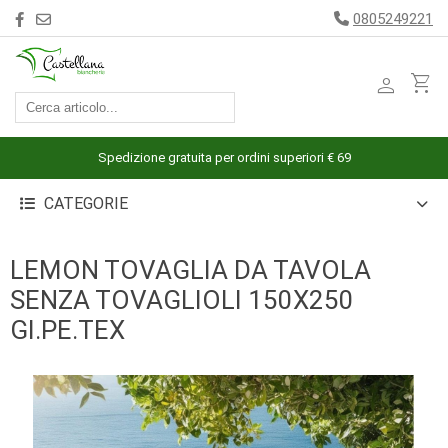
0805249221
person
shopping_cart
ACCESSORI
ARREDAMENTO
Spedizione gratuita per ordini superiori € 69
BAGNO
CATEGORIE
BIANCHERIA
LETTO
LEMON TOVAGLIA DA TAVOLA
CUCINA
SENZA TOVAGLIOLI 150X250
INTIMO
GI.PE.TEX
MARE
PIGIAMERIA
OUTLET