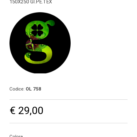
150X250 GI.PE.TEX
Codice:
OL 758
€ 29,00
Colore