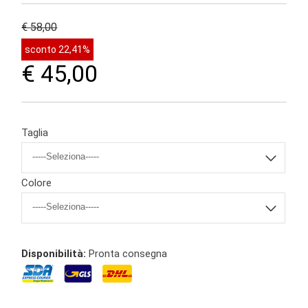
€ 58,00
sconto 22,41%
€ 45,00
Taglia
Colore
Disponibilità:
Pronta consegna