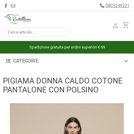
0805249221
person
shopping_cart
ACCESSORI
ARREDAMENTO
Spedizione gratuita per ordini superiori € 69
BAGNO
CATEGORIE
BIANCHERIA
LETTO
PIGIAMA DONNA CALDO COTONE
CUCINA
PANTALONE CON POLSINO
INTIMO
MARE
PIGIAMERIA
OUTLET