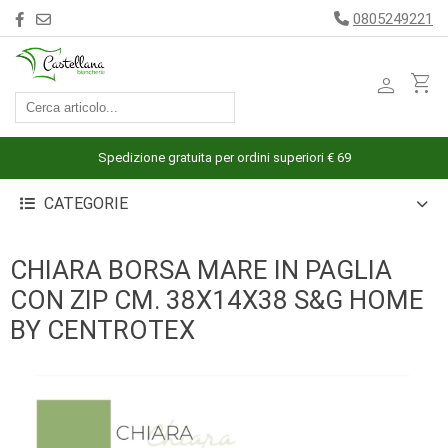
0805249221
person
shopping_cart
ACCESSORI
ARREDAMENTO
Spedizione gratuita per ordini superiori € 69
BAGNO
CATEGORIE
BIANCHERIA
LETTO
CHIARA BORSA MARE IN PAGLIA
CUCINA
CON ZIP CM. 38X14X38 S&G HOME
INTIMO
BY CENTROTEX
MARE
PIGIAMERIA
OUTLET