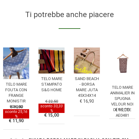
Ti potrebbe anche piacere
TELO MARE
SAND BEACH
STAMPATO
- BORSA
TELO MARE
TELO MARE
S&G HOME
MARE JUTA
FOUTA CON
ANIMALIER IN
45X34X14
FRANGE
SPUGNA
€ 16,90
MONISTIR
€ 22,50
VELOUR NOI
sconto 33,33
90X180
€ 15,90
DI NOTTE
€ 19,00
%
sconto 25,16
€ 15,00
AE0481
%
€ 11,90