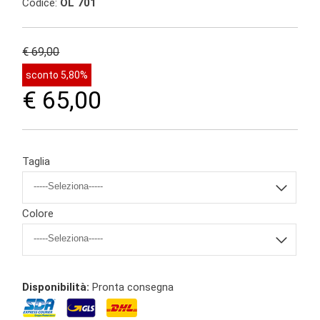
Codice:
OL 701
€ 69,00
sconto 5,80%
€ 65,00
Taglia
Colore
Disponibilità:
Pronta consegna