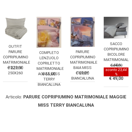
SACCO
OUTFIT
COPRIPIUMINO
PARURE
PARURE
COMPLETO
BICOLORE
COPRIPIUMINO
COPRIPIUMINO
LENZUOLO
MATRIMONIALE
MATRIMONIALE
MATRIMONIALE
COPRILETTO
LARA
€ 64,00
BAIA MISS
€ 229,00
FAZZINI
MATRIMONIALE
sconto 23,44
CAVALIERI €
€ 69,00
TERRY
250X260
AGATA MISS
€ 65,00
%
64.00
€ 49,00
BIANCALUNA
TERRY
BIANCALUNA
Articolo:
PARURE COPRIPIUMINO MATRIMONIALE MAGGIE
MISS TERRY BIANCALUNA