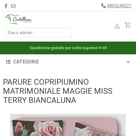
0805249221
person
shopping_cart
ACCESSORI
ARREDAMENTO
Spedizione gratuita per ordini superiori € 69
BAGNO
CATEGORIE
BIANCHERIA
LETTO
PARURE COPRIPIUMINO
CUCINA
MATRIMONIALE MAGGIE MISS
INTIMO
TERRY BIANCALUNA
MARE
PIGIAMERIA
OUTLET