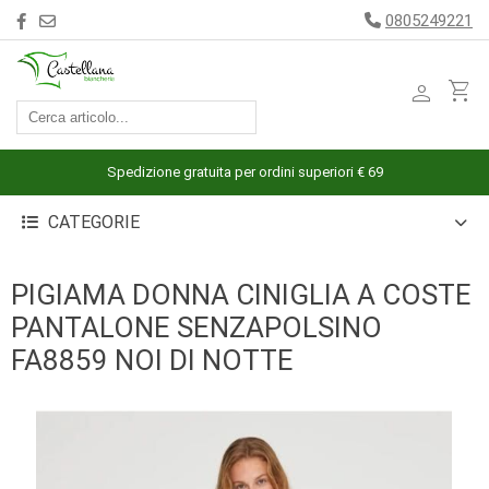
0805249221
person
shopping_cart
ACCESSORI
ARREDAMENTO
Spedizione gratuita per ordini superiori € 69
BAGNO
CATEGORIE
BIANCHERIA
LETTO
PIGIAMA DONNA CINIGLIA A COSTE
CUCINA
PANTALONE SENZAPOLSINO
INTIMO
FA8859 NOI DI NOTTE
MARE
PIGIAMERIA
OUTLET