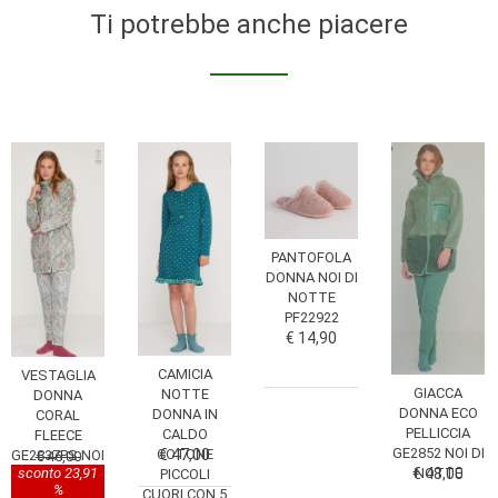
Ti potrebbe anche piacere
PANTOFOLA
DONNA NOI DI
NOTTE
PF22922
€ 14,90
CAMICIA
VESTAGLIA
GIACCA
NOTTE
DONNA
DONNA ECO
DONNA IN
CORAL
PELLICCIA
CALDO
FLEECE
GE2852 NOI DI
COTONE
€ 47,00
GE2837PS NOI
€ 46,00
€ 48,00
NOTTE
sconto 23,91
PICCOLI
DI NOTTE
%
CUORI CON 5