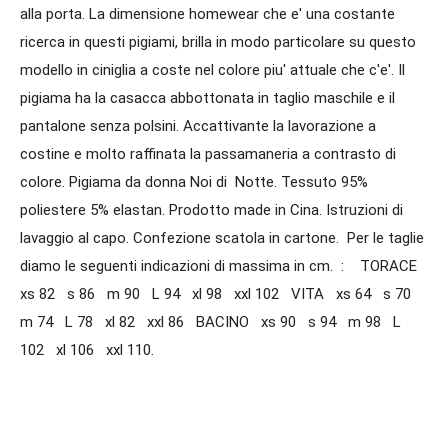
alla porta. La dimensione homewear che e' una costante
ricerca in questi pigiami, brilla in modo particolare su questo
modello in ciniglia a coste nel colore piu' attuale che c'e'. Il
pigiama ha la casacca abbottonata in taglio maschile e il
pantalone senza polsini. Accattivante la lavorazione a
costine e molto raffinata la passamaneria a contrasto di
colore. Pigiama da donna Noi di Notte. Tessuto 95%
poliestere 5% elastan. Prodotto made in Cina. Istruzioni di
lavaggio al capo. Confezione scatola in cartone. Per le taglie
diamo le seguenti indicazioni di massima in cm. : TORACE
xs 82 s 86 m 90 L 94 xl 98 xxl 102 VITA xs 64 s 70
m 74 L 78 xl 82 xxl 86 BACINO xs 90 s 94 m 98 L
102 xl 106 xxl 110.