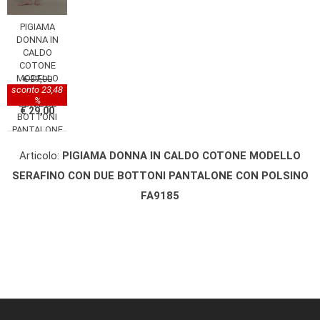
PIGIAMA
DONNA IN
CALDO
COTONE
MODELLO
€ 37,90
sconto 23,48
SERAFINO
%
CON DUE
€ 29,00
BOTTONI
PANTALONE
SENZA
Articolo:
PIGIAMA DONNA IN CALDO COTONE MODELLO
POLSINO
FA9187 NOI DI
SERAFINO CON DUE BOTTONI PANTALONE CON POLSINO
NOTTE
FA9185