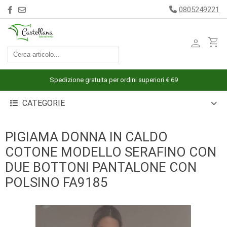
0805249221
person
shopping_cart
ACCESSORI
ARREDAMENTO
Spedizione gratuita per ordini superiori € 69
BAGNO
CATEGORIE
BIANCHERIA
LETTO
PIGIAMA DONNA IN CALDO
CUCINA
COTONE MODELLO SERAFINO CON
INTIMO
DUE BOTTONI PANTALONE CON
MARE
POLSINO FA9185
PIGIAMERIA
OUTLET