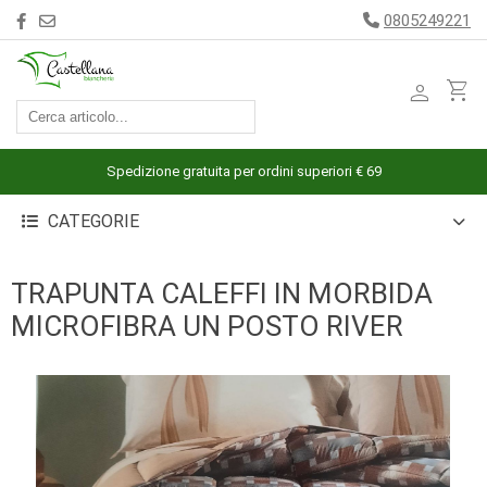
0805249221
person
shopping_cart
ACCESSORI
ARREDAMENTO
Spedizione gratuita per ordini superiori € 69
BAGNO
CATEGORIE
BIANCHERIA
LETTO
TRAPUNTA CALEFFI IN MORBIDA
CUCINA
MICROFIBRA UN POSTO RIVER
INTIMO
MARE
PIGIAMERIA
OUTLET