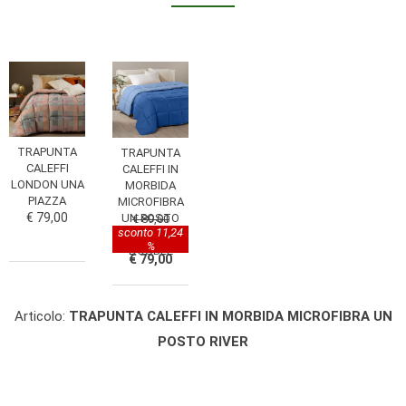
TRAPUNTA
TRAPUNTA
CALEFFI
CALEFFI IN
LONDON UNA
MORBIDA
PIAZZA
MICROFIBRA
€ 79,00
UN POSTO
€ 89,00
sconto 11,24
TINTA UNITA
%
DOUBLE
€ 79,00
Articolo:
TRAPUNTA CALEFFI IN MORBIDA MICROFIBRA UN
POSTO RIVER