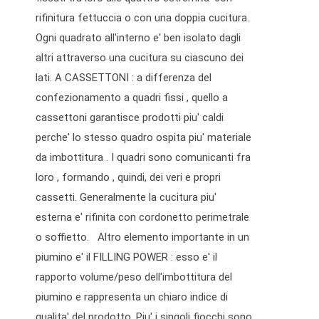
rifinitura fettuccia o con una doppia cucitura.
Ogni quadrato all'interno e' ben isolato dagli
altri attraverso una cucitura su ciascuno dei
lati. A CASSETTONI : a differenza del
confezionamento a quadri fissi , quello a
cassettoni garantisce prodotti piu' caldi
perche' lo stesso quadro ospita piu' materiale
da imbottitura . I quadri sono comunicanti fra
loro , formando , quindi, dei veri e propri
cassetti. Generalmente la cucitura piu'
esterna e' rifinita con cordonetto perimetrale
o soffietto. Altro elemento importante in un
piumino e' il FILLING POWER : esso e' il
rapporto volume/peso dell'imbottitura del
piumino e rappresenta un chiaro indice di
qualita' del prodotto. Piu' i singoli fiocchi sono