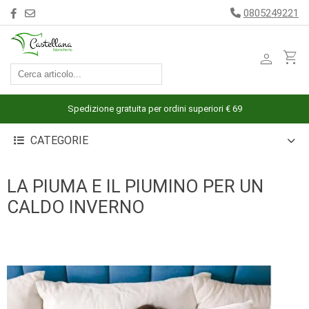
0805249221
person
shopping_cart
ACCESSORI
ARREDAMENTO
Spedizione gratuita per ordini superiori € 69
BAGNO
CATEGORIE
BIANCHERIA
LETTO
LA PIUMA E IL PIUMINO PER UN
CUCINA
CALDO INVERNO
INTIMO
MARE
PIGIAMERIA
OUTLET