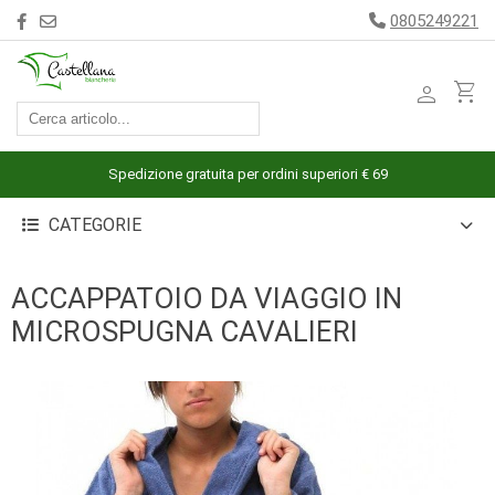
0805249221
person
shopping_cart
ACCESSORI
ARREDAMENTO
Spedizione gratuita per ordini superiori € 69
BAGNO
CATEGORIE
BIANCHERIA
LETTO
ACCAPPATOIO DA VIAGGIO IN
CUCINA
MICROSPUGNA CAVALIERI
INTIMO
MARE
PIGIAMERIA
OUTLET