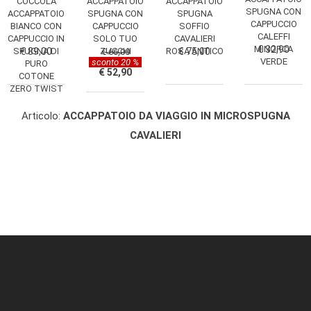
ACCAPPATOIO
COCCOLA
ACCAPPATOIO
SPUGNA CON
SPUGNA
ACCAPPATOIO
SPUGNA CON
CAPPUCCIO
SOFFIO
BIANCO CON
CAPPUCCIO
CALEFFI
CAVALIERI
CAPPUCCIO IN
SOLO TUO
MINORCA
€ 32,90
ROSA ANTICO
€ 75,00
SPUGNA DI
€ 89,00
ZUCCHI
€ 66,00
VERDE
sconto 20 %
PURO
€ 52,90
COTONE
ZERO TWIST
FAZZINI HOME
Articolo:
ACCAPPATOIO DA VIAGGIO IN MICROSPUGNA
CAVALIERI