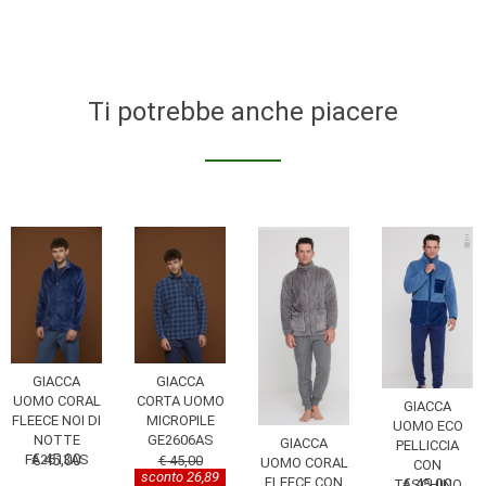
Ti potrebbe anche piacere
GIACCA
GIACCA
UOMO CORAL
CORTA UOMO
GIACCA
FLEECE NOI DI
MICROPILE
UOMO ECO
NOTTE
GE2606AS
GIACCA
PELLICCIA
FA2613AS
€ 45,00
€ 45,00
UOMO CORAL
CON
sconto 26,89
FLEECE CON
TASCHINO
€ 45,00