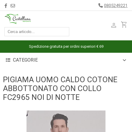
0805249221
person
shopping_cart
ACCESSORI
ARREDAMENTO
Spedizione gratuita per ordini superiori € 69
BAGNO
CATEGORIE
BIANCHERIA
LETTO
PIGIAMA UOMO CALDO COTONE
CUCINA
ABBOTTONATO CON COLLO
INTIMO
FC2965 NOI DI NOTTE
MARE
PIGIAMERIA
OUTLET