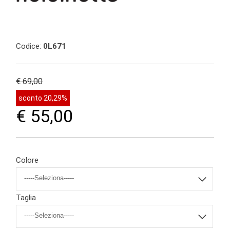
Codice:
0L671
€ 69,00
sconto 20,29%
€ 55,00
Colore
Taglia