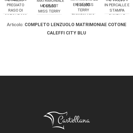
MATRIMONIALE
ERICA MISS
€ 65,00
PREGIATO
IN PERCALLE E
MOONART
€ 65,00
TERRY
RASO DI
STAMPA
MISS TERRY
BIANCALUNA
COTONE 300
DIGITALE
BIANCALUNA
TC
FAZZINI
Articolo:
COMPLETO LENZUOLO MATRIMONIAE COTONE
CALEFFI CITY BLU