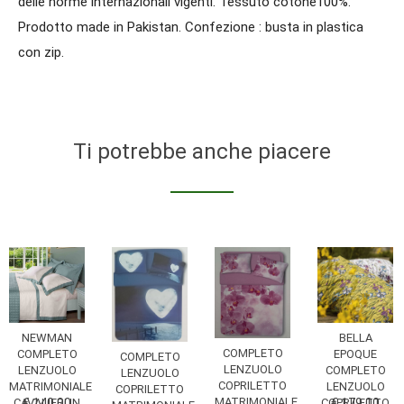
delle norme internazionali vigenti. Tessuto cotone100%.
Prodotto made in Pakistan. Confezione : busta in plastica
con zip.
Ti potrebbe anche piacere
NEWMAN
BELLA
COMPLETO
COMPLETO
EPOQUE
COMPLETO
LENZUOLO
LENZUOLO
COMPLETO
LENZUOLO
COPRILETTO
MATRIMONIALE
LENZUOLO
COPRILETTO
MATRIMONIALE
CAVALIERI IN
€ 140,00
COPRILETTO
€ 179,00