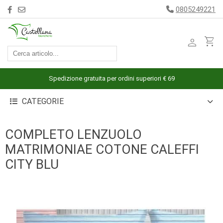
0805249221
person
shopping_cart
ACCESSORI
ARREDAMENTO
Spedizione gratuita per ordini superiori € 69
BAGNO
CATEGORIE
BIANCHERIA
LETTO
COMPLETO LENZUOLO
CUCINA
MATRIMONIAE COTONE CALEFFI
INTIMO
CITY BLU
MARE
PIGIAMERIA
OUTLET