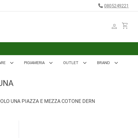
0805249221
person
shopping_cart
ARE
PIGIAMERIA
OUTLET
BRAND
UNA
OLO UNA PIAZZA E MEZZA COTONE DERN