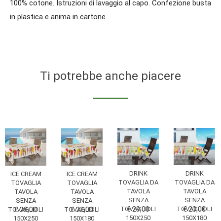
100% cotone. Istruzioni di lavaggio al capo. Confezione busta
in plastica e anima in cartone.
Ti potrebbe anche piacere
DRINK
DRINK
ICE CREAM
ICE CREAM
TOVAGLIA DA
TOVAGLIA DA
TOVAGLIA
TOVAGLIA
TAVOLA
TAVOLA
TAVOLA
TAVOLA
SENZA
SENZA
SENZA
SENZA
TOVAGLIOLI
€ 29,00
TOVAGLIOLI
€ 23,00
TOVAGLIOLI
€ 29,00
TOVAGLIOLI
€ 22,00
150X250
150X180
150X250
150X180