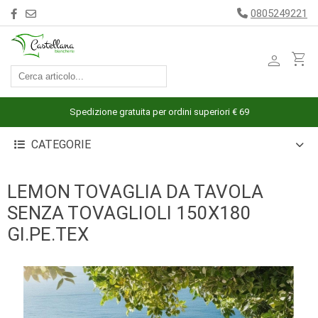
0805249221
person
shopping_cart
ACCESSORI
ARREDAMENTO
Spedizione gratuita per ordini superiori € 69
BAGNO
CATEGORIE
BIANCHERIA
LETTO
LEMON TOVAGLIA DA TAVOLA
CUCINA
SENZA TOVAGLIOLI 150X180
INTIMO
GI.PE.TEX
MARE
PIGIAMERIA
OUTLET