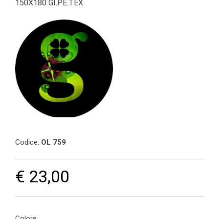
150X180 GI.PE.TEX
Codice:
OL 759
€ 23,00
Colore