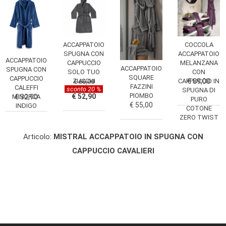
ACCAPPATOIO
COCCOLA
SPUGNA CON
ACCAPPATOIO
ACCAPPATOIO
CAPPUCCIO
MELANZANA
ACCAPPATOIO
SPUGNA CON
SOLO TUO
CON
SQUARE
CAPPUCCIO
ZUCCHI
CAPPUCCIO IN
€ 89,00
€ 66,00
FAZZINI
CALEFFI
sconto 20 %
SPUGNA DI
PIOMBO
€ 52,90
MINORCA
€ 32,90
PURO
€ 55,00
INDIGO
COTONE
ZERO TWIST
FAZZINI HOME
Articolo:
MISTRAL ACCAPPATOIO IN SPUGNA CON
CAPPUCCIO CAVALIERI