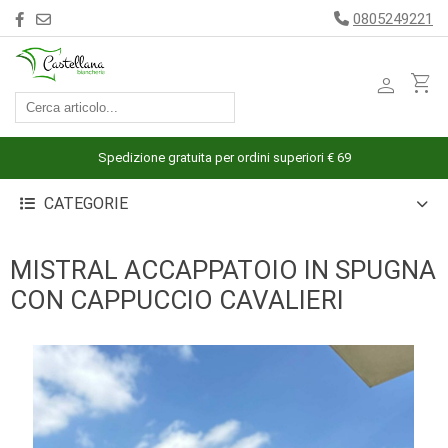
0805249221
person
shopping_cart
ACCESSORI
ARREDAMENTO
Spedizione gratuita per ordini superiori € 69
BAGNO
CATEGORIE
BIANCHERIA
LETTO
MISTRAL ACCAPPATOIO IN SPUGNA
CUCINA
CON CAPPUCCIO CAVALIERI
INTIMO
MARE
PIGIAMERIA
OUTLET